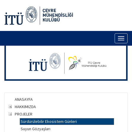
Toggl
naviga
ANASAYFA
HAKKIMIZDA
PROJELER
Sürdürülebilir Ekosistem Günleri
Suyun Gözyaşları